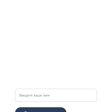
Контакты
Свяжитесь с нами для сотрудничества.
СОЦИАЛЬНЫЕ СЕТИ
info@cigdemcrystal.com
+7 123 456 7890
ПОДДЕРЖКА
Ваше имя