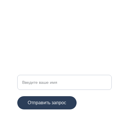
СОЦИАЛЬНЫЕ СЕТИ
info@cigdemcrystal.com
+7 123 456 7890
ПОДДЕРЖКА
Ваше имя
Отправить запрос